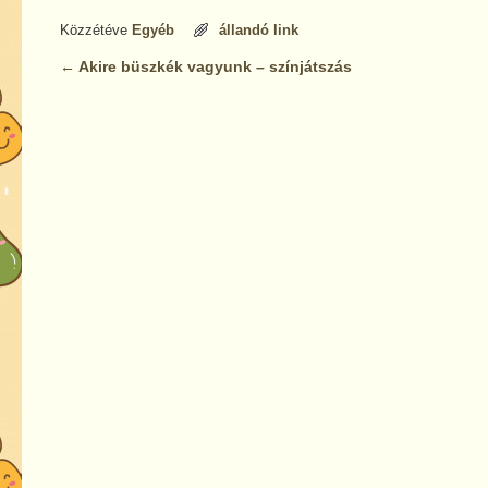
Közzétéve
Egyéb
állandó link
←
Akire büszkék vagyunk – színjátszás
Bejegyzés navigáció