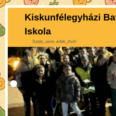
Kiskunfélegyházi Ba
Iskola
Tudás, zene, érték, jövő!