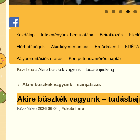
Ugrás a főtartalomra
Ugrás a másodlagos tartalomra
Kezdőlap
Intézményünk bemutatása
Beiratkozás
Iskol
Elérhetőségek
Akadálymentesítés
Határtalanul
KRÉTA
Pályaorientációs mérés
Kompetenciamérés naptár
Kezdőlap
»
Akire büszkék vagyunk – tudásbajnokság
←
Akire büszkék vagyunk – színjátszás
Bejegyzés navigáció
Akire büszkék vagyunk – tudásba
Közzétéve
2026-06-04
,
Fekete Imre