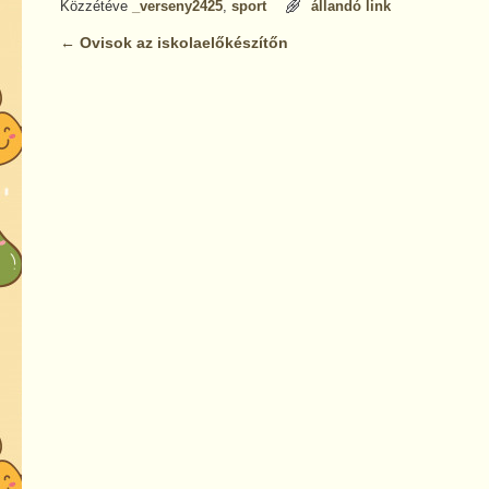
Közzétéve
_verseny2425
,
sport
állandó link
←
Ovisok az iskolaelőkészítőn
Bejegyzés navigáció