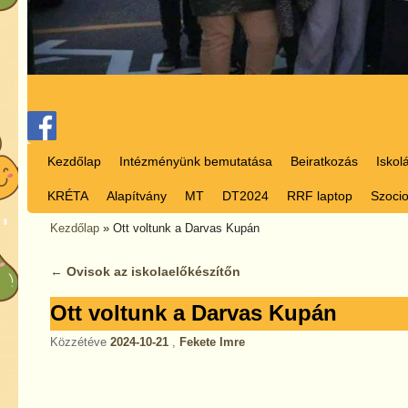
Ugrás a főtartalomra
Ugrás a másodlagos tartalomra
Kezdőlap
Intézményünk bemutatása
Beiratkozás
Iskol
KRÉTA
Alapítvány
MT
DT2024
RRF laptop
Szocio
Kezdőlap
»
Ott voltunk a Darvas Kupán
←
Ovisok az iskolaelőkészítőn
Bejegyzés navigáció
Ott voltunk a Darvas Kupán
Közzétéve
2024-10-21
,
Fekete Imre