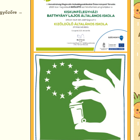
legyőzőre
→