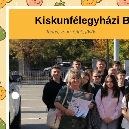
Kiskunfélegyházi B
Tudás, zene, érték, jövő!