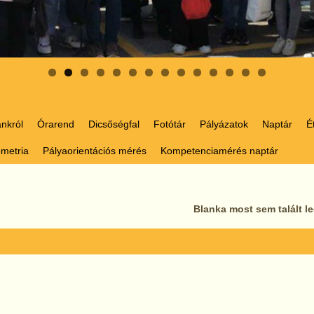
0
1
2
3
4
ánkról
Órarend
Dicsőségfal
Fotótár
Pályázatok
Naptár
É
metria
Pályaorientációs mérés
Kompetenciamérés naptár
Blanka most sem talált 